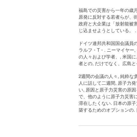
福島での災害から一年の歳月
原発に反対する若者らが、街
政府と大企業は「放射能被
じ込ませようとしている。 .
ドイツ連邦共和国国会議員の
ラルフ・T・. ニーマイヤー
の人々および学者、, 米国
者との, だけでなく、広島と
2週間の会議の人々, 純粋な
人に話して二週間, 原子力
い, 原因と原子力災害の原因
で、他のように原子力災害
滞在したくない. 日本の原子
築するためのオプションの. 