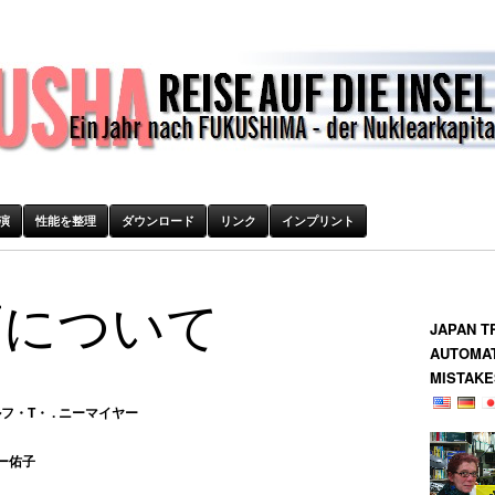
演
性能を整理
ダウンロード
リンク
インプリント
画について
JAPAN T
AUTOMAT
MISTAK
・T・ . ニーマイヤー
ー佑子