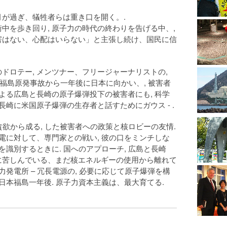
が過ぎ、犠牲者らは重き口を開く。.
中を歩き回り, 原子力の時代の終わりを告げる中、,
害はない、心配はいらない」と主張し続け、国民に信
ドロテー, メンツナー、フリージャーナリストの,
, 福島原発事故から一年後に日本に向かい、, 被害者
による広島と長崎の原子爆弾投下の被害者にも, 科学
長崎に米国原子爆弾の生存者と話すためにガウス - .
貪欲から成る, した被害者への政策と核ロビーの友情.
発電に対して、専門家との戦い, 彼の口をミンチしな
を識別するときに. 国へのアプローチ, 広島と長崎
に苦しんでいる、まだ核エネルギーの使用から離れて
力発電所 – 冗長電源の, 必要に応じて原子爆弾を構
日本福島一年後. 原子力資本主義は、最大育てる.